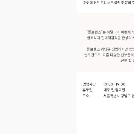
(하단에 견적 문의 버튼 클릭 후 문의
“플로렌스”는 이탈리아 피렌체의 
클래식과 현대적감각을 환상의 케
플로렌스 웨딩은 평범하지만 평범
슬로건으로, 요즘 다양한 신부들의 
영업시간
10:00~19:00
휴무일
매주 일,월요일
주소
서울특별시 강남구 압