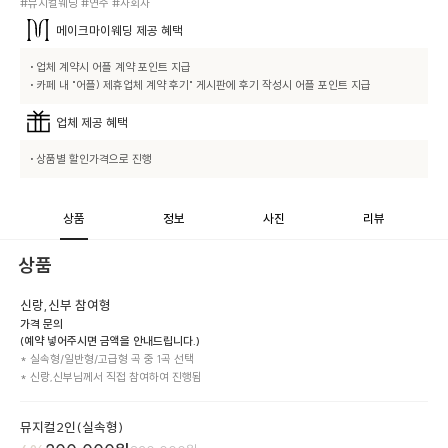
#뮤지컬웨딩 #연주 #사회자
메이크마이웨딩
제공 혜택
• 업체 계약시 어플 계약 포인트 지급

• 카페 내 "어플) 제휴업체 계약 후기" 게시판에 후기 작성시 어플 포인트 지급
업체
제공 혜택
• 상품별 할인가격으로 진행
상품
정보
사진
리뷰
상품
신랑,신부 참여형
가격 문의
(예약 넣어주시면 금액을 안내드립니다.)
* 실속형/일반형/고급형 곡 중 1곡 선택

* 신랑,신부님께서 직접 참여하여 진행됨
뮤지컬2인(실속형)