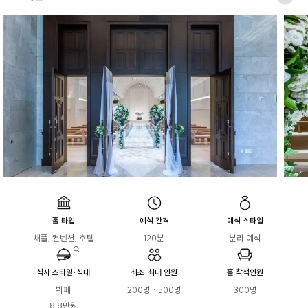
홀 타입
예식 간격
예식 스타일
채플, 컨벤션, 호텔
120분
분리 예식
식사 스타일·식대
최소·최대 인원
홀 착석인원
뷔페

200명 · 500명
300명
8.8만원