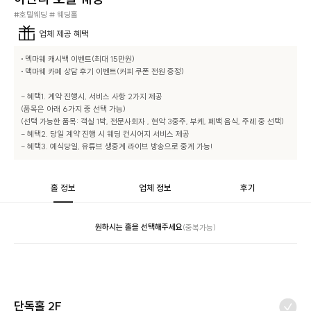
#호텔웨딩 # 웨딩홀
업체
제공 혜택
• 멕마웨 캐시백 이벤트(최대 15만원)

• 맥마웨 카페 상담 후기 이벤트(커피 쿠폰 전원 증정)

- 혜택1. 계약 진행시, 서비스 사항 2가지 제공

(품목은 아래 6가지 중 선택 가능)

(선택 가능한 품목: 객실 1박, 전문사회자 , 현악 3중주, 부케, 폐백 음식, 주례 중 선택)

- 혜택2. 당일 계약 진행 시 웨딩 컨시어지 서비스 제공

- 혜택3. 예식당일, 유튜브 생중계 라이브 방송으로 중계 가능!
홀 정보
업체 정보
후기
원하시는 홀을 선택해주세요
(중복가능)
단독홀 2F