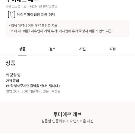
#웨딩스튜디오 #웨딩사진 #웨딩촬영
메이크마이웨딩
제공 혜택
• 업체 계약시 어플 계약 포인트 지급

• 카페 내 "어플) 제휴업체 계약 후기" 게시판에 후기 작성시 어플 포인트 지급
상품
정보
사진
리뷰
상품
웨딩촬영
가격 문의
(예약 넣어주시면 금액을 안내드립니다.)
앨범 20P, 20R 기본액자, 원본+수정본
루미에르 레브
심플한 인물위주의 자연스러운 사진