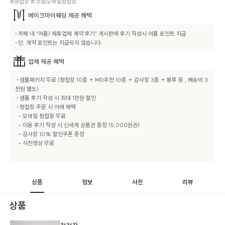
#청첩장 # 무료모바일청첩장
메이크마이웨딩
제공 혜택
• 카페 내 "어플) 제휴업체 계약 후기" 게시판에 후기 작성시 어플 포인트 지급

• 단, 계약 포인트는 지급되지 않습니다.
업체
제공 혜택
 • 샘플패키지 무료 (청첩장 10종 + MD추천 10종 + 감사장 3종 + 봉투 등 , 배송비 3
천원 별도)

 • 샘플 후기 작성 시 최대 1만원 할인

 • 청첩장 주문 시 아래 혜택

  - 모바일 청첩장 무료

  - 이용 후기 작성 시 신세계 상품권 증정 (5,000원권)

  - 감사장 10% 할인쿠폰 증정

  - 식전영상 무료

상품
정보
사진
리뷰
상품