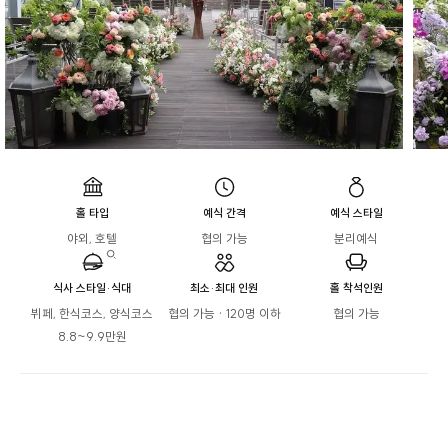
홀 타입
예식 간격
예식 스타일
야외, 호텔
협의 가능
분리예식
식사 스타일·식대
최소·최대 인원
홀 착석인원
뷔페, 한식코스, 양식코스

협의 가능 · 120명 이하
협의 가능
8.8~9.9만원