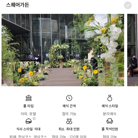
스퀘어가든
홀 타입
예식 간격
예식 스타일
야외, 호텔
협의 가능
분리예식
식사 스타일·식대
최소·최대 인원
홀 착석인원
뷔페, 한식코스, 양식코스

협의 가능 · 120명 이하
협의 가능