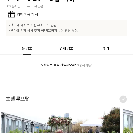
#호텔웨딩 # 베뉴 # 웨딩홀
업체
제공 혜택
• 멕마웨 캐시백 이벤트(최대 15만원)

• 맥마웨 카페 상담 후기 이벤트(커피 쿠폰 전원 증정)
홀 정보
업체 정보
후기
원하시는 홀을 선택해주세요
(중복가능)
호텔 루프탑