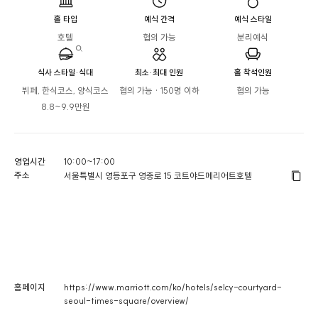
홀 타입
예식 간격
예식 스타일
호텔
협의 가능
분리예식
식사 스타일·식대
최소·최대 인원
홀 착석인원
뷔페, 한식코스, 양식코스

협의 가능 · 150명 이하
협의 가능
8.8~9.9만원
영업시간
10:00~17:00
주소
서울특별시 영등포구 영중로 15 코트야드메리어트호텔
홈페이지
https://www.marriott.com/ko/hotels/selcy-courtyard-
seoul-times-square/overview/