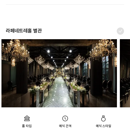
라페네트레홀 별관
홀 타입
예식 간격
예식 스타일