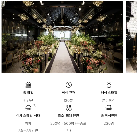
홀 타입
예식 간격
예식 스타일
컨벤션
120분
분리예식
식사 스타일·식대
최소·최대 인원
홀 착석인원
뷔페

250명 · 500명 (복층포
230명
7.5~7.9만원
함)