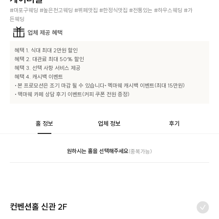
#마포구웨딩 #높은천고웨딩 #뷔페맛집 #한정식맛집 #전통있는 #하우스웨딩 #가
든웨딩
업체
제공 혜택
혜택 1. 식대 최대 2만원 할인

혜택 2. 대관료 최대 50% 할인

혜택 3. 선택 사항 서비스 제공

혜택 4. 캐시백 이벤트

• 본 프로모션은 조기 마감 될 수 있습니다​
• 멕마웨 캐시백 이벤트(최대 15만원)

• 맥마웨 카페 상담 후기 이벤트(커피 쿠폰 전원 증정)
홀 정보
업체 정보
후기
원하시는 홀을 선택해주세요
(중복가능)
컨벤션홀 신관 2F