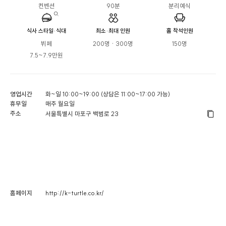
컨벤션
90분
분리예식
식사 스타일·식대
최소·최대 인원
홀 착석인원
뷔페

200명 · 300명
150명
7.5~7.9만원
영업시간
화~일 10:00~19:00 (상담은 11:00~17:00 가능)
휴무일
매주 월요일
주소
서울특별시 마포구 백범로 23
홈페이지
http://k-turtle.co.kr/