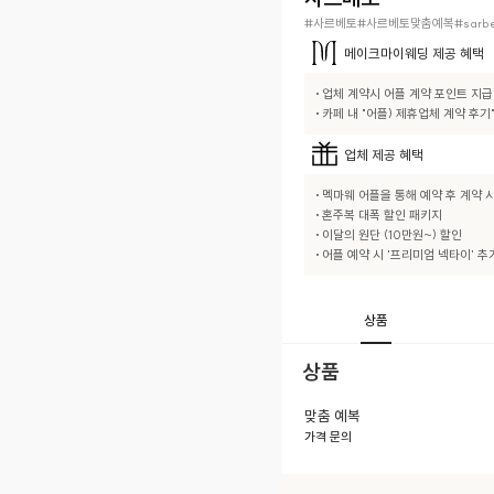
#사르베토#사르베토맞춤예복#sarbe
메이크마이웨딩
제공 혜택
• 업체 계약시 어플 계약 포인트 지급

• 카페 내 "어플) 제휴업체 계약 후
업체
제공 혜택
• 멕마웨 어플을 통해 예약 후 계약 시
• 혼주복 대폭 할인 패키지

• 이달의 원단 (10만원~) 할인

• 어플 예약 시 '프리미엄 넥타이' 추
상품
상품
맞춤 예복
가격 문의