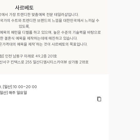
사르베토
에서 가장 트렌디한 맞춤예복 전문 테일러샵입니다.

국가의 수트와 트렌디한 브랜드의 느낌을 대한민국에서 느끼실 수 
있도록,

예복의 패턴을 디벨롭 하고 있으며, 높은 수준의 기술력을 바탕으로

한 결혼식 예복을 제작하는데에 매진하고 있습니다.

은가격대의 예복을 제작’하는 것이 사르베토의 목표입니다.

점] 인천 남동구 미래로 49,2층 201호

일산서구 킨텍스로 255 일산디엠시티스카이뷰 상가동 218호
0, [일산] 10:00~20:00
[일산] 매주 일요일