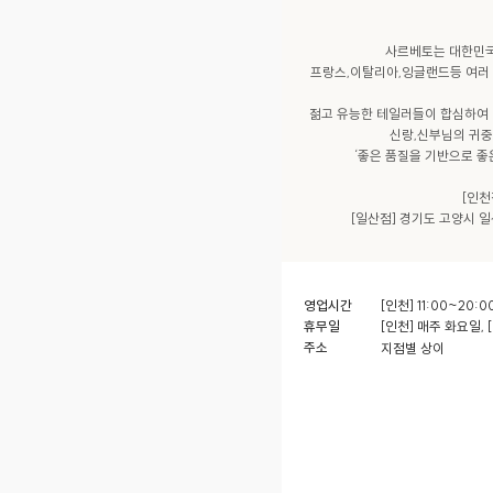
사르베토는 대한민국
프랑스,이탈리아,잉글랜드등 여러 
젊고 유능한 테일러들이 합심하여 
신랑,신부님의 귀중
‘좋은 품질을 기반으로 좋
[인천
[일산점] 경기도 고양시 
영업시간
[인천] 11:00~20:0
휴무일
[인천] 매주 화요일, 
주소
지점별 상이