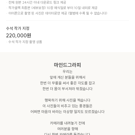
· 전체 원본 24시간 이내 다운로드 링크 제공

· 작가셀렉 최종본 (세부보정) 10장 예식일로 부터 10일 내외로 제공

· 아이폰으로 촬영 된 사진은 데이터로만 제공 (앨범에 수록 될 수 없습니다)
수석 작가 지정
220,000
원
· 수석 작가 지정 촬영 상품
마인드그라피
우리는

앞에 계신 분들을 위해서

한번 더 무릎을 써서 좋은 각도를 잡고

한번 더 몸이 부서져라 뛰겠습니다

행복하기 위해 사진을 찍습니다

이 사진들이 비추고 있는 풍경들은

어쩌면 마음이 바라는 이상향 일지도 모르겠습니다

카메라를 내려놓기 전에

여러분을 향해

다시 한번 카메라를 들겠습니다.
