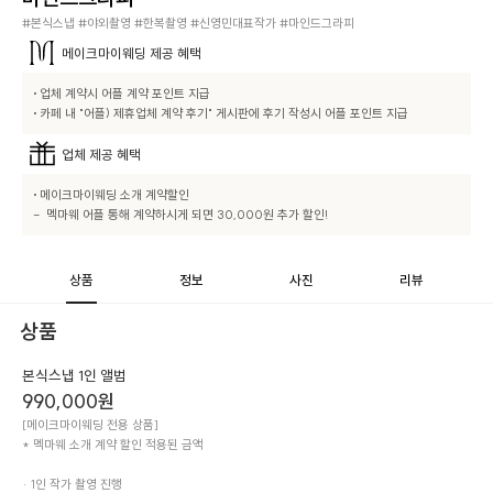
#본식스냅 #야외촬영 #한복촬영 #신영민대표작가 #마인드그라피
메이크마이웨딩
제공 혜택
• 업체 계약시 어플 계약 포인트 지급

• 카페 내 "어플) 제휴업체 계약 후기" 게시판에 후기 작성시 어플 포인트 지급
업체
제공 혜택
• 메이크마이웨딩 소개 계약할인 

-  멕마웨 어플 통해 계약하시게 되면 30,000원 추가 할인!
상품
정보
사진
리뷰
상품
본식스냅 1인 앨범
990,000
원
[메이크마이웨딩 전용 상품]

* 멕마웨 소개 계약 할인 적용된 금액

· 1인 작가 촬영 진행
