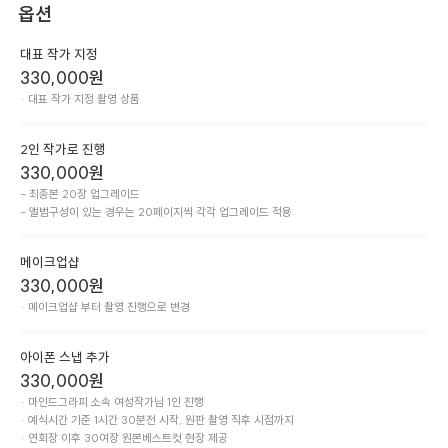
옵션
대표 작가 지정
330,000
원
· 대표 작가 지정 촬영 상품
2인 작가로 진행
330,000
원
- 최종본 20장 업그레이드

- 앨범구성이 있는 경우는 20페이지씩 각각 업그레이드 적용
메이크업샵
330,000
원
· 메이크업샵 부터 촬영 진행으로 변경
아이폰 스냅 추가
330,000
원
· 마인드그라피 소속 여성작가님 1인 진행

· 예식시간 기준 1시간 30분전 시작, 원판 촬영 직후 시점까지

· 연회장 이후 30여장 원본베스트컷 현장 제공
