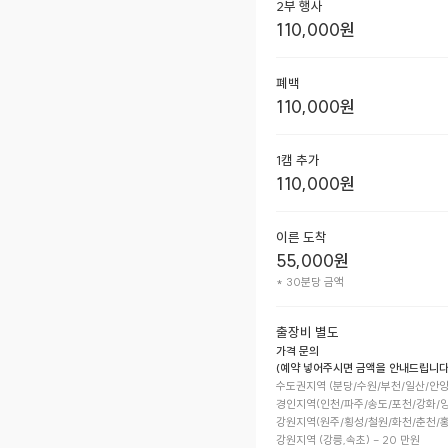
2부 행사
110,000
원
폐백
110,000
원
1캠 추가
110,000
원
이른 도착
55,000
원
* 30분당 금액
출장비 별도
가격 문의
(예약 넣어주시면 금액을 안내드립니다.
수도권지역 (분당/수원/부천/일산/안양/
경인지역(인천/파주/송도/포천/강화/양평
강원지역(원주/횡성/철원/화천/춘천/홍천)
강원지역 (강릉,속초) - 20 만원
