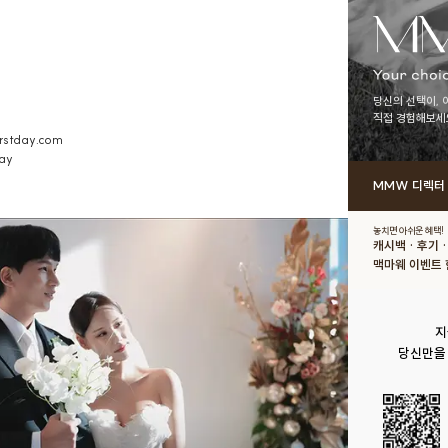
당신의 선택이, 
직접 경험해보세
irstday.com
ay
MMW 디렉터
놓치면 아쉬운 혜택!
캐시백 · 후기 
맥마웨 이벤트 
지
당신만을