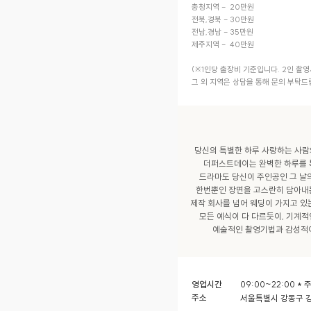
충청지역 -  20만원

전북,경북 - 30만원

전남,경남 - 35만원

제주지역 -  40만원

(※1인당 출장비 기준입니다. 2인 촬영시
당신의 특별한 하루 사랑하는 사람의
더퍼스트데이는 완벽한 하루를 특
드라마도 당신이 주인공인 그 날의
한번뿐인 장면을 고스란히 담아내는
제작 회사를 넘어 웨딩이 가지고 있
모든 예식이 다 다르듯이, 기계적
영업시간
09:00~22:00 
주소
서울특별시 강동구 강일