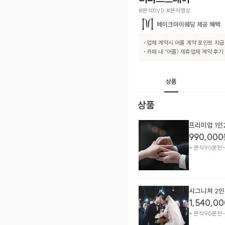
#본식DVD #본식영상
메이크마이웨딩
제공 혜택
• 업체 계약시 어플 계약 포인트 지급

• 카페 내 "어플) 제휴업체 계약 후기
상품
상품
프리미엄 1인2
990,000
* 본식90분전
시그니쳐 2인
1,540,00
* 본식90분전