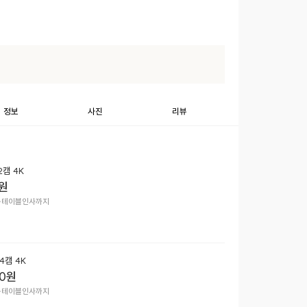
정보
사진
리뷰
캠 4K
원
~테이블인사까지
4캠 4K
0
원
~테이블인사까지