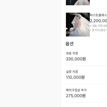
퍼스트클래스 
2,200,0
* 대표 지정 포함
* 본식90분전
옵션
대표 지정
330,000
원
실장 지정
110,000
원
메이크업샵 추가
275,000
원