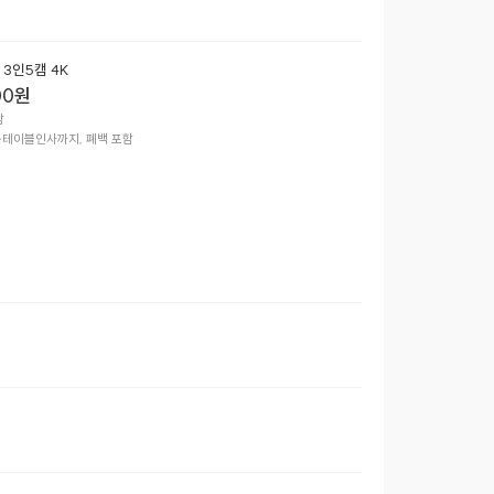
3인5캠 4K
00
원


~테이블인사까지, 폐백 포함