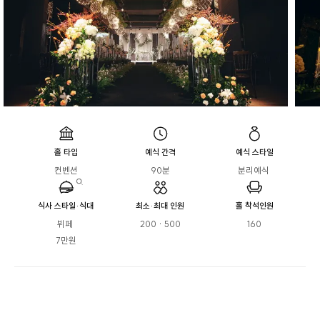
홀 타입
예식 간격
예식 스타일
컨벤션
90분
분리예식 
식사 스타일·식대
최소·최대 인원
홀 착석인원
뷔페 

200 · 500
160
7만원