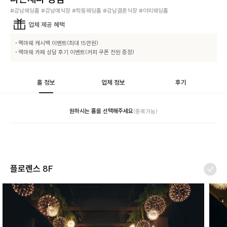
#강남웨딩홀 #강남예식장 #학동웨딩홀 #강남결혼식장 #야외웨딩홀
업체
제공 혜택
• 멕마웨 캐시백 이벤트(최대 15만원)

• 맥마웨 카페 상담 후기 이벤트(커피 쿠폰 전원 증정)
홀 정보
업체 정보
후기
원하시는 홀을 선택해주세요
(중복가능)
플로렌스 8F