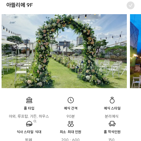
아뜰리에 9F
홀 타입
예식 간격
예식 스타일
야외, 루프탑, 가든, 하우스
90분
분리예식 
식사 스타일·식대
최소·최대 인원
홀 착석인원
뷔페 

200 · 600
150 