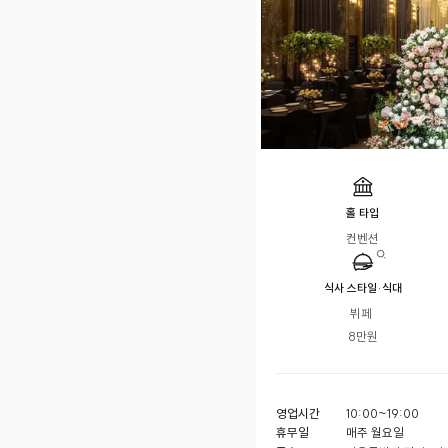
홀 타입
컨벤션
식사 스타일·식대
뷔페 

8만원
영업시간
10:00~19:00
휴무일
매주 월요일