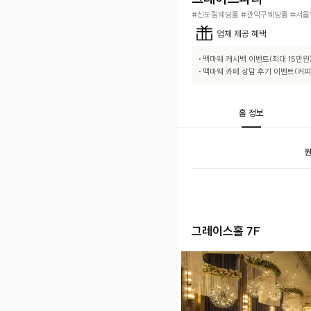
#신도림웨딩홀 #관악구웨딩홀 #서울
업체
제공 혜택
• 멕마웨 캐시백 이벤트(최대 15만원)
• 맥마웨 카페 상담 후기 이벤트(커피
홀 정보
원
그레이스홀 7F