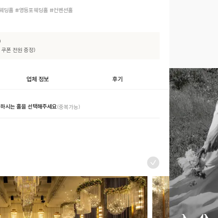
웨딩홀 #영등포웨딩홀 #컨벤션홀


 쿠폰 전원 증정)
업체 정보
후기
하시는 홀을 선택해주세요
(중복가능)