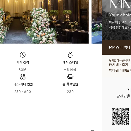
당신의 선택이, 
직접 경험해보세
MMW 디렉터
놓치면 아쉬운 혜택!
예식 간격
예식 스타일
캐시백 · 후기 
80분 
분리예식 
맥마웨 이벤트 
최소·최대 인원
홀 착석인원
지
250 · 600
230
당신만을