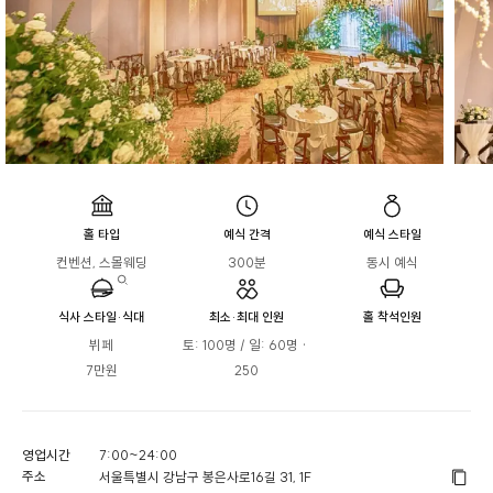
홀 타입
예식 간격
예식 스타일
컨벤션, 스몰웨딩
300분
동시 예식
식사 스타일·식대
최소·최대 인원
홀 착석인원
뷔페

토: 100명 / 일: 60명 · 
7만원
250
영업시간
7:00~24:00
주소
서울특별시 강남구 봉은사로16길 31, 1F