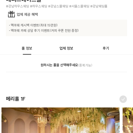
#강남하우스웨딩 #하우스웨딩 #강남스몰웨딩 #서울스몰웨딩 #강남웨딩홀
업체
제공 혜택
• 멕마웨 캐시백 이벤트(최대 15만원)

• 맥마웨 카페 상담 후기 이벤트(커피 쿠폰 전원 증정)
홀 정보
업체 정보
후기
원하시는 홀을 선택해주세요
(중복가능)
메리홀 1F