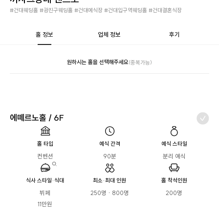
#건대웨딩홀 #광진구웨딩홀 #건대예식장 #건대입구역웨딩홀 #건대결혼식장
홀 정보
업체 정보
후기
원하시는 홀을 선택해주세요
(중복가능)
에떼르노홀 / 6F
홀 타입
예식 간격
예식 스타일
컨벤션
90분
분리 예식
식사 스타일·식대
최소·최대 인원
홀 착석인원
뷔페

250명 · 800명
200명
11만원