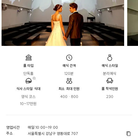
홀 타입
예식 간격
예식 스타일
단독홀
120분
분리예식
식사 스타일·식대
최소·최대 인원
홀 착석인원
양식 코스

400 · 800
230
10~17만원
영업시간
매일 10:00~19:00
주소
서울특별시 강남구 영동대로 707