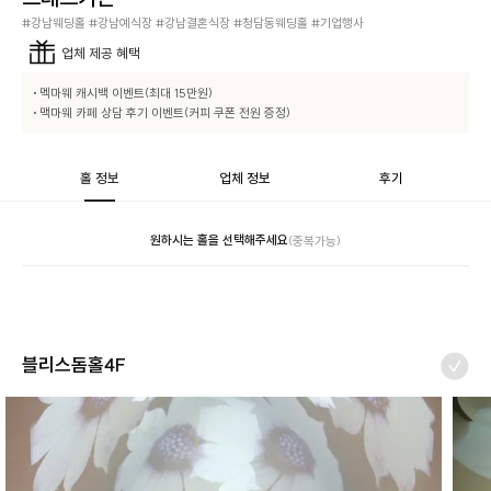
#강남웨딩홀 #강남예식장 #강남결혼식장 #청담동웨딩홀 #기업행사
업체
제공 혜택
• 멕마웨 캐시백 이벤트(최대 15만원)

• 맥마웨 카페 상담 후기 이벤트(커피 쿠폰 전원 증정)
홀 정보
업체 정보
후기
원하시는 홀을 선택해주세요
(중복가능)
블리스돔홀4F