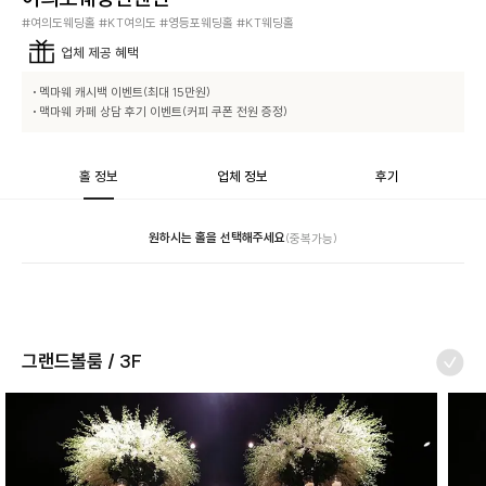
#여의도웨딩홀 #KT여의도 #영등포웨딩홀 #KT웨딩홀
업체
제공 혜택
• 멕마웨 캐시백 이벤트(최대 15만원)

• 맥마웨 카페 상담 후기 이벤트(커피 쿠폰 전원 증정)
홀 정보
업체 정보
후기
원하시는 홀을 선택해주세요
(중복가능)
그랜드볼룸 / 3F