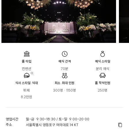
홀 타입
예식 간격
예식 스타일
컨벤션
70분
분리 예식
식사 스타일·식대
최소·최대 인원
홀 착석인원
뷔페

300명 · 1150명
250명
8.2만원
영업시간
월-금: 9:30-18:30 / 토-일: 9:00-20:00
주소
서울특별시 영등포구 여의대로 14 KT