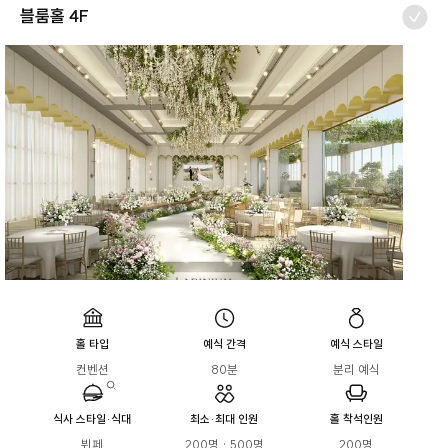
블룸홀 4F
홀 타입
예식 간격
예식 스타일
컨벤션
80분
분리 예식
식사 스타일·식대
최소·최대 인원
홀 착석인원
뷔페

200명 · 500명
200명