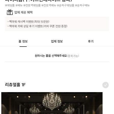
#웨딩홀 #베뉴 #천호역웨딩홀 #천호역베뉴 #송파구웨딩홀 #송파구베뉴
업체
제공 혜택
• 멕마웨 캐시백 이벤트(최대 15만원)

• 맥마웨 카페 상담 후기 이벤트(커피 쿠폰 전원 증정)
홀 정보
업체 정보
후기
원하시는 홀을 선택해주세요
(중복가능)
리츄얼홀 1F