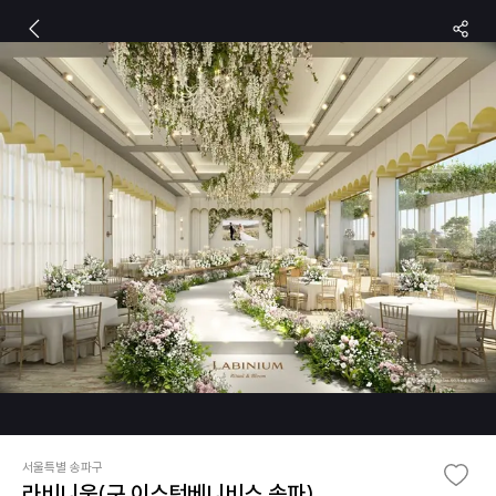
서울특별 송파구
라비니움(구.이스턴베니비스 송파)