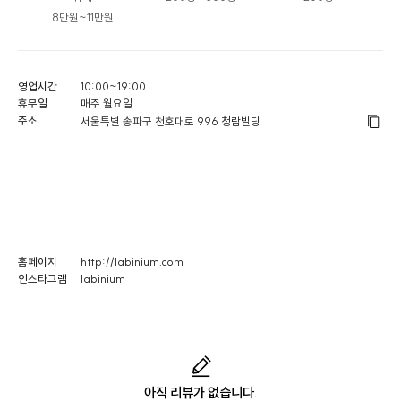
8만원~11만원
영업시간
10:00~19:00
휴무일
매주 월요일
주소
서울특별 송파구 천호대로 996 청람빌딩
홈페이지
http://labinium.com
인스타그램
labinium
아직 리뷰가 없습니다.