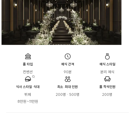
홀 타입
예식 간격
예식 스타일
컨벤션
90분
분리 예식
식사 스타일·식대
최소·최대 인원
홀 착석인원
뷔페

200명 · 500명
200명
8만원~11만원