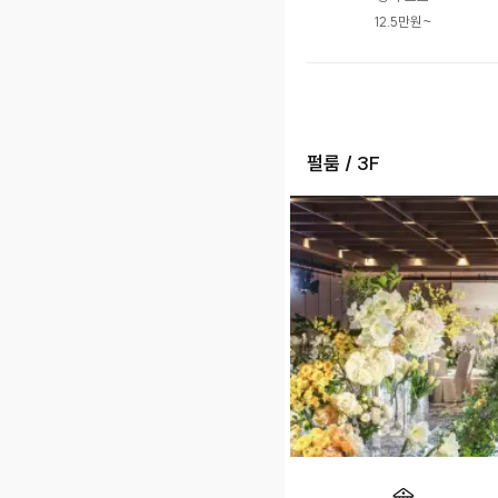
12.5만원~
펄룸 / 3F