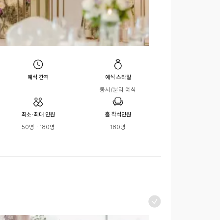
예식 간격
예식 스타일
동시/분리 예식
최소·최대 인원
홀 착석인원
50명 · 180명
180명