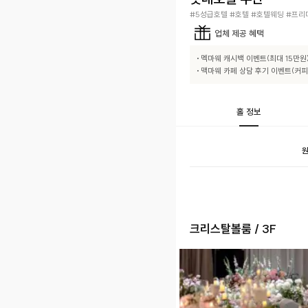
#5성급호텔 #호텔 #호텔웨딩 #프
업체
제공 혜택
• 멕마웨 캐시백 이벤트(최대 15만원)
• 맥마웨 카페 상담 후기 이벤트(커피
홀 정보
원
크리스탈볼룸 / 3F