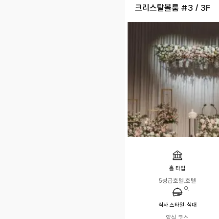
크리스탈볼룸 #3 / 3F
홀 타입
5성급호텔,호텔
식사 스타일·식대
양식 코스
