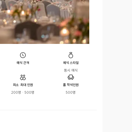
예식 간격
예식 스타일
동시 예식
최소·최대 인원
홀 착석인원
200명 · 500명
500명