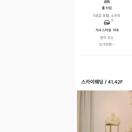
홀 타입
5성급 호텔, 소규모
식사 스타일·식대
양식 코스

12.5만원~
스카이웨딩 / 41,42F