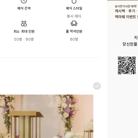
놓치면 아쉬운 혜택!
예식 간격
예식 스타일
캐시백 · 후기 
동시 예식
맥마웨 이벤트 
최소·최대 인원
홀 착석인원
지
50명 · 80명
80명
당신만을