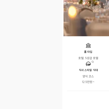
홀 타입
호텔, 5성급 호텔
식사 스타일·식대
양식 코스

12.5만원~