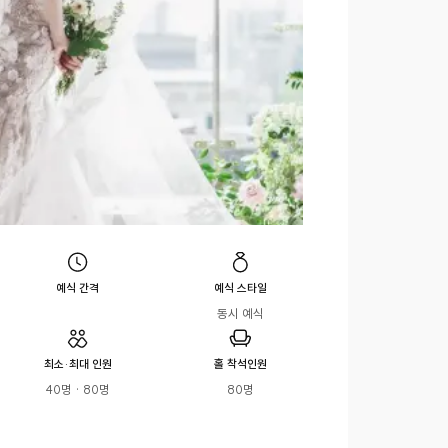
예식 간격
예식 스타일
동시 예식
최소·최대 인원
홀 착석인원
40명 · 80명
80명