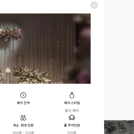
예식 간격
예식 스타일
동시 예식
최소·최대 인원
홀 착석인원
100명 · 120명
120명