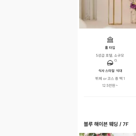
홀 타입
5성급 호텔, 소규모
식사 스타일·식대
뷔페 or 코스 중 택 1

12.5만원~
블루 해이븐 웨딩 / 7F