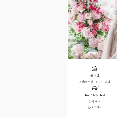
홀 타입
5성급 호텔, 소규모,야외
식사 스타일·식대
양식 코스

12.5만원~