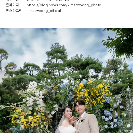
홈페이지
https://blog.naver.com/kimsewoong_photo
인스타그램
kimsewoong_official