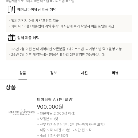
#김세웅포토그라피 #본식스냅 #야외스냅 #스냅
메이크마이웨딩
제공 혜택
• 업체 계약시 어플 계약 포인트 지급

• 카페 내 "어플) 제휴업체 계약 후기" 게시판에 후기 작성시 어플 포인트 지급
업체
제공 혜택
• 26년 7월 이전 본식 계약하신 모든분들  (데이트스냅 or 가봉스냅 택1) 촬영 가능 

상품
정보
사진
리뷰
상품
데이터형 A (1인 촬영)
900,000
원
* 원본파일(2,000장 이상)

* 보정본 50컷

* 신부 대기실부터 1부, 2부 인사까지 (원판 포함)

- 식장 도착 1시간 30분~2시간 전 도착

* 4x6 인화사진 50장