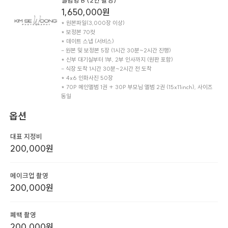
앨범형 B (2인 촬영)
1,650,000
원
* 원본파일(3,000장 이상)

* 보정본 70컷

* 데이트 스냅 (서비스)

- 원본 및 보정본 5장 (1시간 30분~2시간 진행)

* 신부 대기실부터 1부, 2부 인사까지 (원판 포함)

- 식장 도착 1시간 30분~2시간 전 도착

* 4x6 인화사진 50장

* 70P 메인앨범 1권 + 30P 부모님 앨범 2권 (15x11inch), 사이즈 
동일
옵션
대표 지정비
200,000
원
메이크업 촬영
200,000
원
폐백 촬영
200,000
원