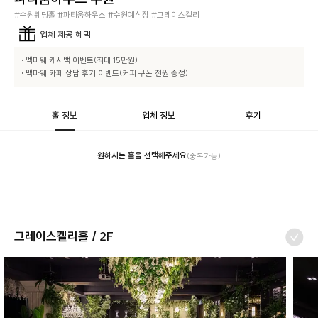
#수원웨딩홀 #파티움하우스 #수원예식장 #그레이스켈리
업체
제공 혜택
• 멕마웨 캐시백 이벤트(최대 15만원)

• 맥마웨 카페 상담 후기 이벤트(커피 쿠폰 전원 증정)
홀 정보
업체 정보
후기
원하시는 홀을 선택해주세요
(중복가능)
그레이스켈리홀 / 2F