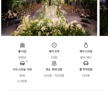
홀 타입
예식 간격
예식 스타일
컨벤션
90분
분리 예식
식사 스타일·식대
최소·최대 인원
홀 착석인원
뷔페

200명 · 1000명
140명
6.3만원