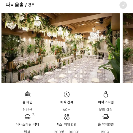
파티움홀 / 3F
홀 타입
예식 간격
예식 스타일
컨벤션
60분
분리 예식
식사 스타일·식대
최소·최대 인원
홀 착석인원
뷔페

200명 · 1000명
150명 