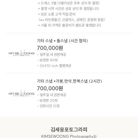
 * 드레스 3벌 (3벌이상은 추후 상의 후 결정)

 * 촬영 시작 시간은 상호 상의 후 결정됩니다.

 * 모든 소품 고객 직접 준비  

  (ex.비눗방울건, 선글라스, 샴페인, 운동화 등등)​

​ * 서울 외 지역은 출장비가 별도로 발생합니다.
기타 스냅 * 돌스냅 (시간 협의)
700,000
원
- 일주일 내 원본제공

- 보정본 40컷

- 26X10 inch 앨범제공
기타 스냅 *가봉,만삭,한복스냅 (2시간)
700,000
원
- 일주일 내 원본제공

- 보정본 20컷

- 인화사진 10장
김세웅포토그라피
KIMSEWOONG Photography는
