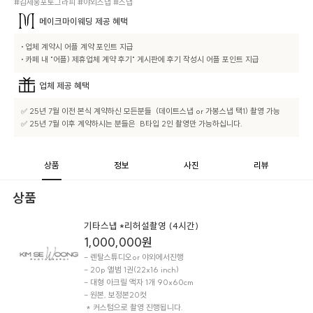
#김세웅포토그라피 #야외스냅 #스냅
메이크마이웨딩
제공 혜택
• 업체 계약시 어플 계약 포인트 지급

• 카페 내 "어플) 제휴업체 계약 후기" 게시판에 후기 작성시 어플 포인트 지급
업체
제공 혜택
✅ 25년 7월 이전 본식 계약하신 모든분들  (데이트스냅 or 가봉스냅 택1) 촬영 가능 

✅ 25년 7월 이후 계약하시는 분들은  B타입 2인 촬영만 가능하십니다.
상품
정보
사진
리뷰
상품
기타스냅 *리허설촬영 (4시간)
1,000,000
원
- 렌탈스튜디오or 야외에서진행

- 20p 앨범 1권(22x16 inch)

- 대형 아크릴 액자 1개 90x60cm

- 원본, 보정본20컷

 * 커스텀으로 촬영 진행됩니다.
