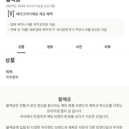
#블랙공 #예복 #브라이덜공 #공서울
메이크마이웨딩
제공 혜택
• 업체 계약시 어플 계약 포인트 지급

• 카페 내 "어플) 제휴업체 계약 후기" 게시판에 후기 작성시 어플 포인트 지급
상품
정보
사진
리뷰
상품
예복
가격 문의
블랙공
블랙공은 전통과 장인 정신을 중시하는 해외 명품 브랜드의 예복과 턱시도를 다루는 
프리미엄 멀티 샵 입니다.

국내에서 유일하게 해당 브랜드에 맞춤 오더가 가능한 곳입니다.

블랙공에 입점 된 다양한 하이앤드 브랜드의 예복은 차원이 다른 트랜디함과 우아한 