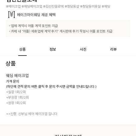
#메이크업 #웨딩메이크업 #김선진끌로에 #청담동샵 #청담동미용실 #웨딩
메이크마이웨딩
제공 혜택
• 업체 계약시 어플 계약 포인트 지급

• 카페 내 "어플) 제휴업체 계약 후기" 게시판에 후기 작성시 어플 포인트 지급
상품
정보
사진
리뷰
상품
웨딩 메이크업
가격 문의
(하단에 견적 문의 버튼 클릭 후 문의 주시면 금액을 안내드립니다.)
*실장 1회/2회

*부원장 1회/2회

*원장 1회/2회

**신랑, 신부님 헤어 메이크업 입니다.