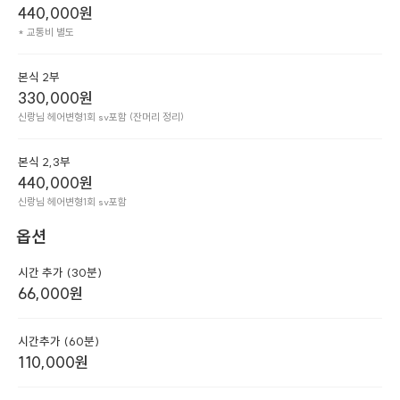
440,000
원
* 교통비 별도
본식 2부
330,000
원
신랑님 헤어변형1회 sv포함 (잔머리 정리)
본식 2,3부
440,000
원
신랑님 헤어변형1회 sv포함
옵션
시간 추가 (30분)
66,000
원
시간추가 (60분)
110,000
원