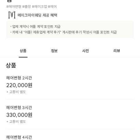
#헤어변형 #출장 #메이크업 #헤어
메이크마이웨딩
제공 혜택
 • 업체 계약시 어플 계약 포인트 지급

 • 카페 내 "어플) 제휴업체 계약 후기" 게시판에 후기 작성시 어플 포인트 지급
상품
정보
사진
리뷰
상품
헤어변형 2시간
220,000
원
* 교통비 별도
헤어변형 3시간
330,000
원
* 교통비 별도
헤어변형 4시간