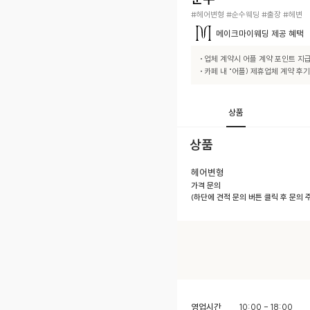
#헤어변형 #순수웨딩 #출장 #헤변
메이크마이웨딩
제공 혜택
 • 업체 계약시 어플 계약 포인트 지급

 • 카페 내 "어플) 제휴업체 계약 
상품
상품
헤어변형
가격 문의
(하단에 견적 문의 버튼 클릭 후 문의
영업시간
10:00 - 18:00