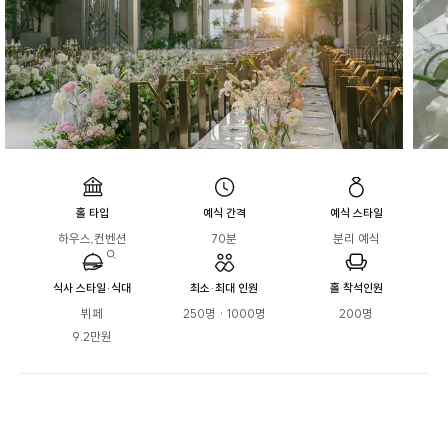
홀 타입
예식 간격
예식 스타일
하우스,컨벤션
70분
분리 예식
식사 스타일·식대
최소·최대 인원
홀 착석인원
뷔페

250명 · 1000명
200명
9.2만원