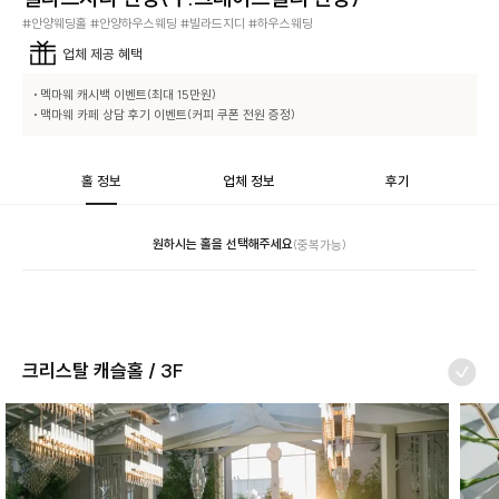
#안양웨딩홀 #안양하우스웨딩 #빌라드지디 #하우스웨딩
업체
제공 혜택
• 멕마웨 캐시백 이벤트(최대 15만원)

• 맥마웨 카페 상담 후기 이벤트(커피 쿠폰 전원 증정)
홀 정보
업체 정보
후기
원하시는 홀을 선택해주세요
(중복가능)
크리스탈 캐슬홀 / 3F