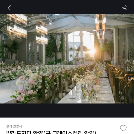
경기 안양시
빌라드지디 안양(구.그레이스켈리 안양)