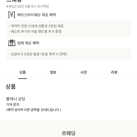
#웨딩컨설팅 #플래너 #디렉팅
메이크마이웨딩
제공 혜택
• 계약자 전원 신세계 상품권 3만원 제공

• 베스트 후기자 이솝 핸드밤 추가 증정
업체
제공 혜택
• 상담비 5.5만원 발생 (당일 계약 시 면제)
상품
정보
사진
리뷰
상품
플래너 상담
가격 문의
(예약 넣어주시면 금액을 안내드립니다.)
르웨딩