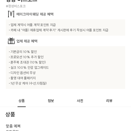
#정성비스포크
메이크마이웨딩
제공 혜택
• 업체 계약시 어플 계약 포인트 지급

• 카페 내 "어플) 제휴업체 계약 후기" 게시판에 후기 작성시 어플 포인트 지급
업체
제공 혜택
• 기본금의 10% 할인

• 프로모션 10% 추가 할인

• 혼주복 초대권 (10% 할인)

• 실크 100% 안감 업그레이드

• 디자인 옵션비 무상

• 촬영 대여 풀패키지

• 1년 무상 케어 (수선,다림질)
상품
정보
사진
리뷰
상품
맞춤 예복