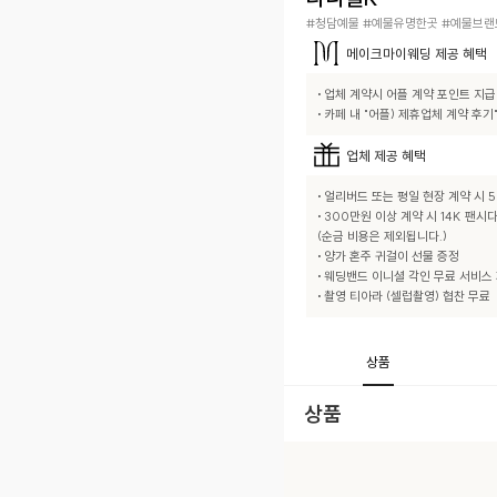
#청담예물 #예물유명한곳 #예물브랜
메이크마이웨딩
제공 혜택
• 업체 계약시 어플 계약 포인트 지급

• 카페 내 "어플) 제휴업체 계약 후
업체
제공 혜택
• 얼리버드 또는 평일 현장 계약 시 5
• 300만원 이상 계약 시 14K 팬
(순금 비용은 제외됩니다.)

• 양가 혼주 귀걸이 선물 증정

• 웨딩밴드 이니셜 각인 무료 서비스 
• 촬영 티아라 (셀럽촬영) 협찬 무료
상품
상품