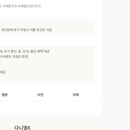
드 #예물추천 #예물브랜드추천
기" 게시판에 후기 작성시 어플 포인트 지급
% 추가 할인, 총 25% 할인 혜택 제공

시다이아몬드 목걸이 증정

제공

정보
사진
리뷰
다니엘K