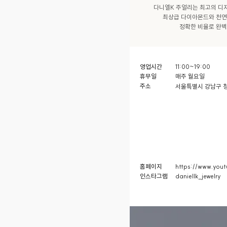
다니엘K 주얼리는 최고의 디
최상급 다이아몬드와 천연
정확한 비율로 완벽
영업시간
11:00~19:00
휴무일
매주 월요일
주소
서울특별시 강남구 청담
홈페이지
https://www.you
인스타그램
daniellk_jewelry