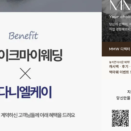
당신의 선택이, 
직접 경험해보세
MMW 디렉터
놓치면 아쉬운 혜택!
캐시백 · 후기 
맥마웨 이벤트 
지
당신만을