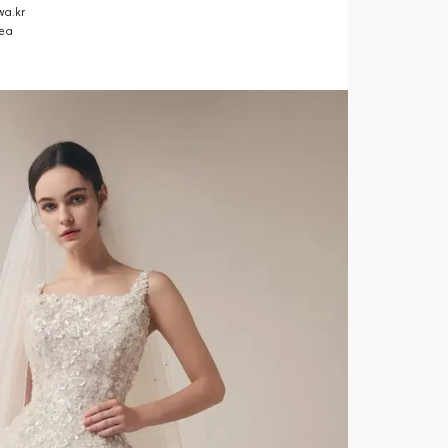
a.kr
ea