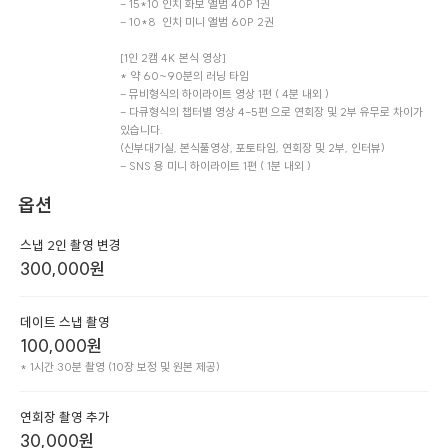
- 15*10 인치 화보 앨범 40P 1권

- 10*8  인치 미니 앨범 60P 2권

[1인 2캠 4K 본식 영상]

* 약 60~90분의 러닝 타임

- 뮤비형식의 하이라이트 영상 1편 ( 4분 내외 )

- 다큐형식의 챕터별 영상 4-5편 으로 연회장 및 2부 유무로 차이가 
있습니다.

(신부대기실, 본식풀영상, 포토타임, 연회장 및 2부, 인터뷰)

- SNS 용 미니 하이라이트 1편 ( 1분 내외 )
옵션
스냅 2인 촬영 변경
300,000
원
데이트 스냅 촬영
100,000
원
* 1시간 30분 촬영 (10장 보정 및 원본 제공)
연회장 촬영 추가
30,000
원