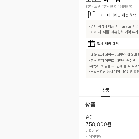
#본식스냅 #본식촬영 #웨딩촬영
메이크마이웨딩
제공 혜택
• 업체 계약시 어플 계약 포인트 지급

• 카페 내 "어플) 제휴업체 계약 후
업체
제공 혜택
• 계약 후기 이벤트 : 피로연 촬영 무료
• 본식 후기 이벤트 : 3만원 캐쉬백  

(제목에 '웨딩홀'과 '업체'를 꼭 적어주
• 스냅+영상 동시 계약 : 10만원 할
상품
상품
슬림
750,000
원
* 작가 1인

* 데이터형
