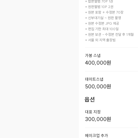
* 합본앨범 70P 1권

* 원판앨범 10P 2권

* 원본 포함 + 수정본 70장

* 신부대기실 ~ 원판 촬영

* 원본 수정본 JPG 제공

* 편집 기한 최대 100일

* 원본 보관 - 수정본 전달 후 1개월

* 서울 외 지역 출장빔
가봉 스냅
400,000
원
데이트스냅
500,000
원
옵션
대표 지정
300,000
원
메이크업 추가