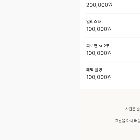
200,000
원
얼리스타트
100,000
원
피로연 or 2부
100,000
원
폐백 촬영
100,000
원
사진은 순
그날을 다시 떠올