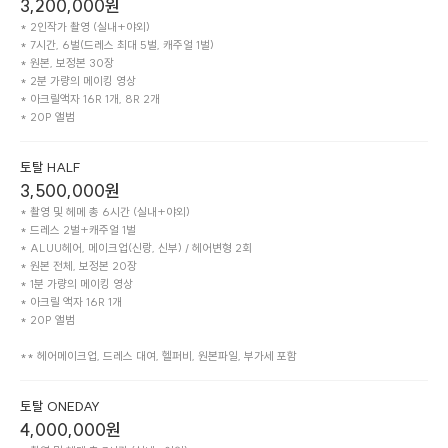
3,200,000
원
* 2인작가 촬영 (실내+야외)

* 7시간, 6벌(드레스 최대 5벌, 캐주얼 1벌)

* 원본, 보정본 30장

* 2분 가량의 메이킹 영상

* 아크릴액자 16R 1개, 8R 2개

* 20P 앨범 
토탈 HALF
3,500,000
원
* 촬영 및 헤메 총 6시간 (실내+야외)

* 드레스 2벌+캐주얼 1벌

* ALUU헤어, 메이크업(신랑, 신부) / 헤어변형 2회

* 원본 전체, 보정본 20장

* 1분 가량의 메이킹 영상

* 아크릴 액자 16R 1개

* 20P 앨범

** 헤어메이크업, 드레스 대여, 헬퍼비, 원본파일, 부가세 포함
토탈 ONEDAY
4,000,000
원