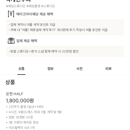
#웨딩스튜디오 #웨딩촬영 #스튜디오
메이크마이웨딩
제공 혜택
• 업체 계약시 어플 계약 포인트 지급

• 카페 내 "어플) 제휴업체 계약 후기" 게시판에 후기 작성시 어플 포인트 지급
업체
제공 혜택
• 토탈 스튜디오+본식 스냅 함께 예약 시 20만원 할인
상품
정보
사진
리뷰
상품
오전 HALF
1,800,000
원
* 2인작가 촬영 (실내+야외)

* 4시간, 4벌(드레스 최대 3벌, 캐주얼 1벌)

* 원본, 보정본 20장

* 1분 가량의 메이킹 영상

* 아크릴액자 16R 1개
