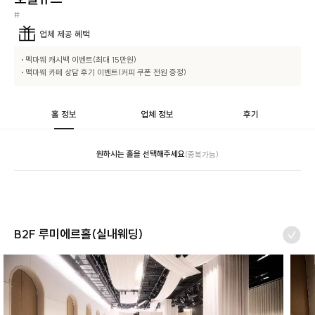
#
업체
제공 혜택
• 멕마웨 캐시백 이벤트(최대 15만원)

• 맥마웨 카페 상담 후기 이벤트(커피 쿠폰 전원 증정)
홀 정보
업체 정보
후기
원하시는 홀을 선택해주세요
(중복가능)
B2F 루미에르홀(실내웨딩)