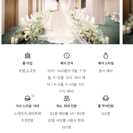
홀 타입
예식 간격
예식 스타일
호텔,소규모
300~360분(1-3월, 7-8
동시 예식
월, 11-12월: 12시, 18시 예
식 / 4-6월, 9-10월: 11시, 
17시 예식)
식사 스타일·식대
최소·최대 인원
홀 착석인원
스테이크,세미뷔페

 · B2층 메인홀 60~80명, 
160명
8.8만원
B1층 서브홀 사용시 최대 
160명