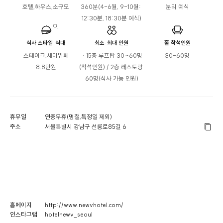
호텔,하우스,소규모
360분(4-6월, 9-10월: 
분리 예식
12:30분, 18:30분 예식)
식사 스타일·식대
최소·최대 인원
홀 착석인원
스테이크,세미뷔페

 · 15층 루프탑 30~60명
30-60명
8.8만원
(착석인원) / 2층 레스토랑 
60명(식사 가능 인원)
휴무일
연중무휴(명절,특정일 제외)
주소
서울특별시 강남구 선릉로85길 6
홈페이지
http://www.newvhotel.com/
인스타그램
hotelnewv_seoul