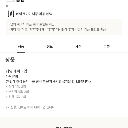
#
메이크마이웨딩
제공 혜택
• 업체 계약시 어플 계약 포인트 지급

• 카페 내 "어플) 제휴업체 계약 후기" 게시판에 후기 작성시 어플 포인트 지급
상품
정보
사진
리뷰
상품
웨딩 메이크업
가격 문의
(하단에 견적 문의 버튼 클릭 후 문의 주시면 금액을 안내드립니다.)
* 실장 1회/ 2회

* 부원장 1회/ 2회

* 원장 1회/ 2회

** 신랑, 신부님 헤어 메이크업 입니다.