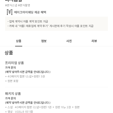
#본식스냅 #본식촬영
메이크마이웨딩
제공 혜택
• 업체 계약시 어플 계약 포인트 지급

• 카페 내 "어플) 제휴업체 계약 후기" 게시판에 후기 작성시 어플 포인트 지급
상품
정보
사진
리뷰
상품
프리미엄 상품
가격 문의
(예약 넣어주시면 금액을 안내드립니다.)
* 40페이지 합본 (스냅+원판) 3권

* 원본 포함
패키지 상품
가격 문의
(예약 넣어주시면 금액을 안내드립니다.)
* 스냅 : 40페이지 합본 (스냅+원판) 1권 + 원판 10p 2권 + 원본

* 영상 : VDSLR 1인 1캠