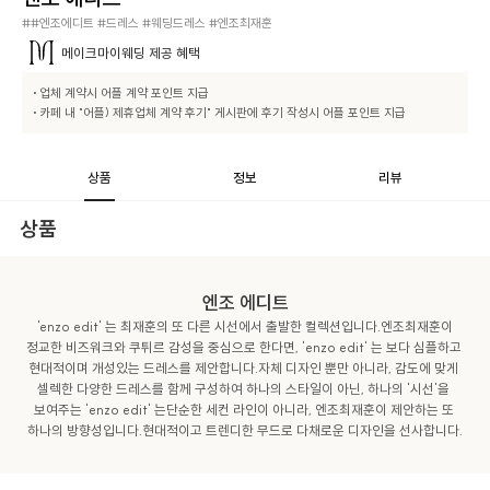
##엔조에디트 #드레스 #웨딩드레스 #엔조최재훈
메이크마이웨딩
제공 혜택
• 업체 계약시 어플 계약 포인트 지급

• 카페 내 "어플) 제휴업체 계약 후기" 게시판에 후기 작성시 어플 포인트 지급
상품
정보
리뷰
상품
엔조 에디트
 'enzo edit' 는 최재훈의 또 다른 시선에서 출발한 컬렉션입니다.엔조최재훈이 
정교한 비즈워크와 쿠튀르 감성을 중심으로 한다면, 'enzo edit' 는 보다 심플하고 
현대적이며 개성있는 드레스를 제안합니다.자체 디자인 뿐만 아니라, 감도에 맞게 
셀렉한 다양한 드레스를 함께 구성하여 하나의 스타일이 아닌, 하나의 '시선'을 
보여주는 'enzo edit' 는단순한 세컨 라인이 아니라, 엔조최재훈이 제안하는 또 
하나의 방향성입니다.현대적이고 트렌디한 무드로 다채로운 디자인을 선사합니다.