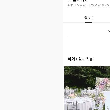
#하우스웨딩 #소규모웨딩 #스몰웨딩
홀 정보
원
야외+실내 / 1F