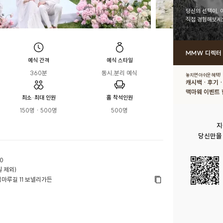
당신의 선택이, 
직접 경험해보세
MMW 디렉터
예식 간격
예식 스타일
360분
동시,분리 예식
놓치면 아쉬운 혜택!
캐시백 · 후기 
맥마웨 이벤트 
최소·최대 인원
홀 착석인원
150명 · 500명
500명
지
당신만을
0
 제외)
마루길 11 보넬리가든