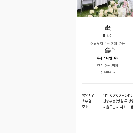
홀 타입
소규모하우스,야외/가든
식사 스타일·식대
한식,양식,뷔페

9.9만원~
영업시간
매일 00:00 - 24:0
휴무일
연중무휴(명절,특정일
주소
서울특별시 서초구 샘