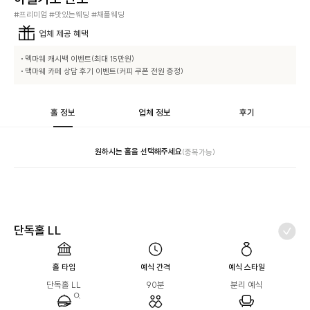
#프리미엄 #맛있는웨딩 #채플웨딩
업체
제공 혜택
• 멕마웨 캐시백 이벤트(최대 15만원)

• 맥마웨 카페 상담 후기 이벤트(커피 쿠폰 전원 증정)
홀 정보
업체 정보
후기
원하시는 홀을 선택해주세요
(중복가능)
단독홀 LL
홀 타입
예식 간격
예식 스타일
단독홀 LL
90분
분리 예식