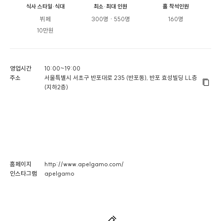
식사 스타일·식대
최소·최대 인원
홀 착석인원
뷔페

300명 · 550명
160명
10만원
영업시간
10:00~19:00
주소
서울특별시 서초구 반포대로 235 (반포동), 반포 효성빌딩 LL층
(지하2층)
홈페이지
http://www.apelgamo.com/
인스타그램
apelgamo