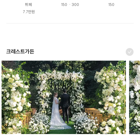
뷔페 

150  · 300
150
7.7만원
크레스트가든