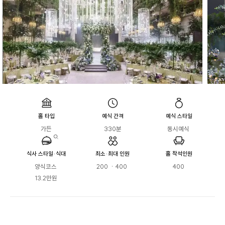
홀 타입
예식 간격
예식 스타일
가든
330분
동시예식 
식사 스타일·식대
최소·최대 인원
홀 착석인원
양식코스 

200  · 400 
400 
13.2만원