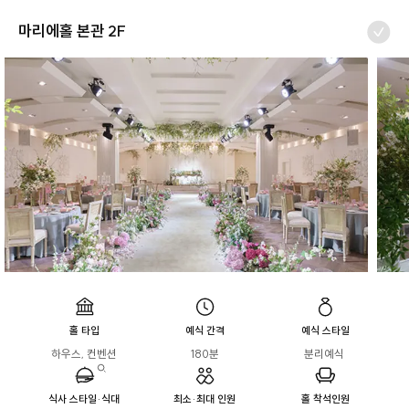
마리에홀 본관 2F
홀 타입
예식 간격
예식 스타일
하우스, 컨벤션
180분
분리예식 
식사 스타일·식대
최소·최대 인원
홀 착석인원