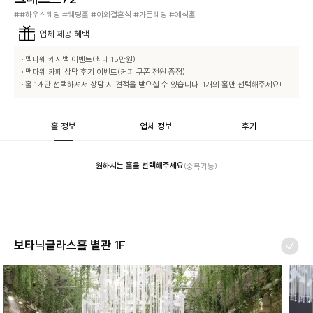
##하우스웨딩 #웨딩홀 #야외결혼식 #가든웨딩 #예식홀
업체
제공 혜택
• 멕마웨 캐시백 이벤트(최대 15만원)

• 맥마웨 카페 상담 후기 이벤트(커피 쿠폰 전원 증정)

• 홀 1개만 선택하셔서 상담 시 견적을 받으실 수 있습니다. 1개의 홀만 선택해주세요!
홀 정보
업체 정보
후기
원하시는 홀을 선택해주세요
(중복가능)
보타닉글라스홀 별관 1F