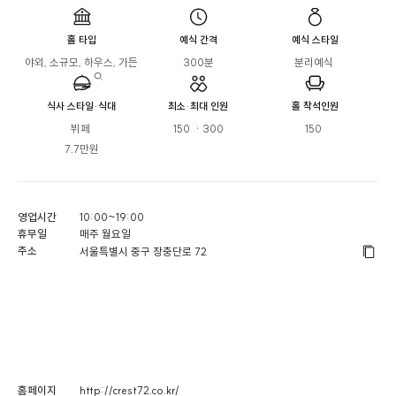
홀 타입
예식 간격
예식 스타일
야외, 소규모, 하우스, 가든
300분
분리예식 
식사 스타일·식대
최소·최대 인원
홀 착석인원
뷔페 

150  · 300
150 
7.7만원
영업시간
10:00~19:00
휴무일
매주 월요일
주소
서울특별시 중구 장충단로 72
홈페이지
http://crest72.co.kr/