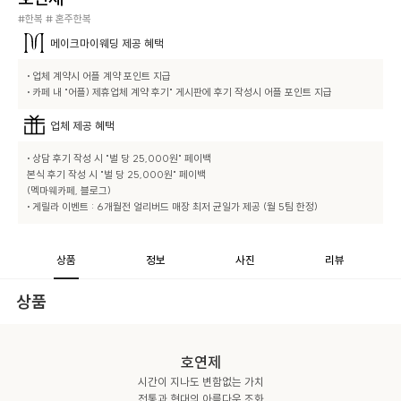
#한복 # 혼주한복
메이크마이웨딩
제공 혜택
• 업체 계약시 어플 계약 포인트 지급

• 카페 내 "어플) 제휴업체 계약 후기" 게시판에 후기 작성시 어플 포인트 지급
업체
제공 혜택
• 상담 후기 작성 시 "벌 당 25,000원" 페이백

본식 후기 작성 시 "벌 당 25,000원" 페이백

(멕마웨카페, 블로그)

• 게릴라 이벤트 : 6개월전 얼리버드 매장 최저 균일가 제공 (월 5팀 한정)
상품
정보
사진
리뷰
상품
호연제
시간이 지나도 변함없는 가치

전통과 현대의 아름다운 조화
