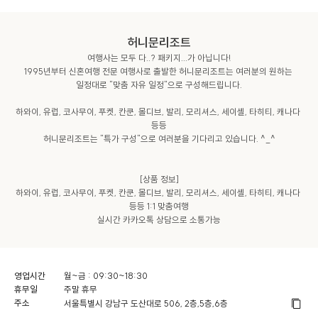
허니문리조트
여행사는 모두 다..? 패키지...가 아닙니다!

1995년부터 신혼여행 전문 여행사로 출발한 허니문리조트는 여러분의 원하는 
일정대로 "맞춤 자유 일정"으로 구성해드립니다.

하와이, 유럽, 코사무이, 푸켓, 칸쿤, 몰디브, 발리, 모리셔스, 세이셸, 타히티, 캐나다 
등등

허니문리조트는 "특가 구성"으로 여러분을 기다리고 있습니다. ^_^

[상품 정보]

하와이, 유럽, 코사무이, 푸켓, 칸쿤, 몰디브, 발리, 모리셔스, 세이셸, 타히티, 캐나다 
등등 1:1 맞춤여행

영업시간
월~금 : 09:30~18:30
휴무일
주말 휴무
주소
서울특별시 강남구 도산대로 506, 2층,5층,6층