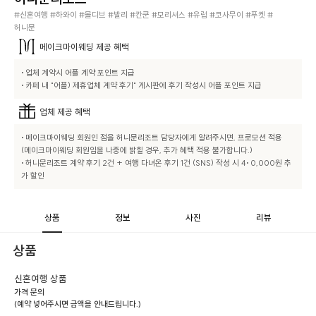
#신혼여행 #하와이 #몰디브 #발리 #칸쿤 #모리셔스 #유럽 #코사무이 #푸켓 #
허니문
메이크마이웨딩
제공 혜택
• 업체 계약시 어플 계약 포인트 지급

• 카페 내 "어플) 제휴업체 계약 후기" 게시판에 후기 작성시 어플 포인트 지급
업체
제공 혜택
• 메이크마이웨딩 회원인 점을 허니문리조트 담당자에게 알려주시면, 프로모션 적용

(메이크마이웨딩 회원임을 나중에 밝힐 경우, 추가 혜택 적용 불가합니다.)

• 허니문리조트 계약 후기 2건 + 여행 다녀온 후기 1건 (SNS) 작성 시 4• 0,000원 추
가 할인
상품
정보
사진
리뷰
상품
신혼여행 상품
가격 문의
(예약 넣어주시면 금액을 안내드립니다.)