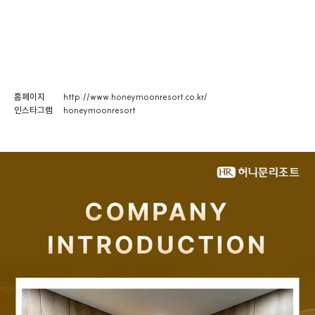
홈페이지
http://www.honeymoonresort.co.kr/
인스타그램
honeymoonresort