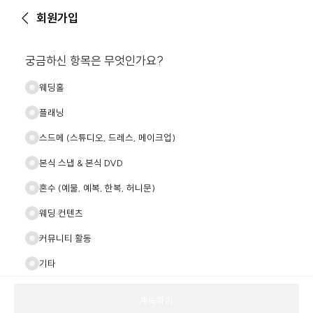
회원가입
궁금하신 항목은 무엇인가요?
웨딩홀
플래닝
스드메 (스튜디오, 드레스, 메이크업)
본식 스냅 & 본식 DVD
혼수 (예물, 예복, 한복, 허니문)
웨딩 컨텐츠
커뮤니티 활동
기타
계속하기